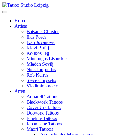
Home
Artists
Batsaras Christos
Ilias Foses
Ivan Jovanović
Klevi Bufaj
Koukos Jeg
Mindaugas Lisauskas
Mladen Sovilj
Nick Iliopoulos
Rob Kanys
Steve Chryselis
Vladimir Jovicic
Arten
Aquarell Tattoos
Blackwork Tattoos
Cover Up Tattoos
Dotwork Tattoos
Fineline Tattoos
Japanische Tattoos
Maori Tattoos
Geschiche der Maori Tattoos