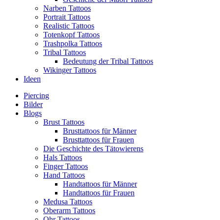
Narben Tattoos
Portrait Tattoos
Realistic Tattoos
Totenkopf Tattoos
Trashpolka Tattoos
Tribal Tattoos
Bedeutung der Tribal Tattoos
Wikinger Tattoos
Ideen
Piercing
Bilder
Blogs
Brust Tattoos
Brusttattoos für Männer
Brusttattoos für Frauen
Die Geschichte des Tätowierens
Hals Tattoos
Finger Tattoos
Hand Tattoos
Handtattoos für Männer
Handtattoos für Frauen
Medusa Tattoos
Oberarm Tattoos
Ohr Tattoos