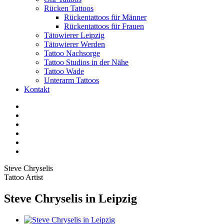
Rücken Tattoos
Rückentattoos für Männer
Rückentattoos für Frauen
Tätowierer Leipzig
Tätowierer Werden
Tattoo Nachsorge
Tattoo Studios in der Nähe
Tattoo Wade
Unterarm Tattoos
Kontakt
Facebook
Twitter
YouTube
Instagram
Pinterest
Tiktok
Steve Chryselis
Tattoo Artist
Steve Chryselis in Leipzig