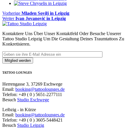
Beitragsnavigation
Vorheriger
Vorherige
Mladen Sovilj in Leipzig
Nächster
Beitrag
Weiter
Ivan Jovanović in Leipzig
Beitrag:
Kontaktiere Uns Über Unser Kontaktfeld Oder Besuche Unserer
Tattoo Studio Leipzig Um Die Gestaltung Deines Traumtattoos Zu
Konkretisieren.
TATTOO LOUNGES
Herrengasse 3, 37269 Eschwege
Email:
booking@tattoolounges.de
Telefon: +49 ( 0 ) 5651-2277111
Besuch
Studio Eschwege
Leibzig - in Kürze
Email:
booking@tattoolounges.de
Telefon: +49 ( 0 ) 3605-5448421
Besuch
Studio Leipzig