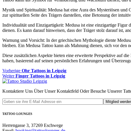
Mystik und Spiritualität: Medusa hat eine Aura des Mysteriösen und
zur spirituellen Seite des Trägers darstellen, eine Betonung der intu
Individualität und Einzigartigkeit: Medusa ist eine einzigartige Figu
dienen. Es kann darauf hinweisen, dass der Träger stolz darauf ist, a
Warnung und Vorsicht: In der griechischen Mythologie diente Medusa
bleiben. Ein Medusa Tattoo kann als Mahnung dienen, sich vor den 
Diese zusätzlichen Aspekte bieten eine erweiterte Perspektive auf d
haben, basierend auf seinen persönlichen Erfahrungen und Überzeug
Beitragsnavigation
Vorheriger
Vorherige
Ohr Tattoos in Leipzig
Nächster
Beitrag
Weiter
Finger Tattoos in Leipzig
Beitrag:
Kontaktiere Uns Über Unser Kontaktfeld Oder Besuche Unserer Tatto
TATTOO LOUNGES
Herrengasse 3, 37269 Eschwege
Email:
booking@tattoolounges.de