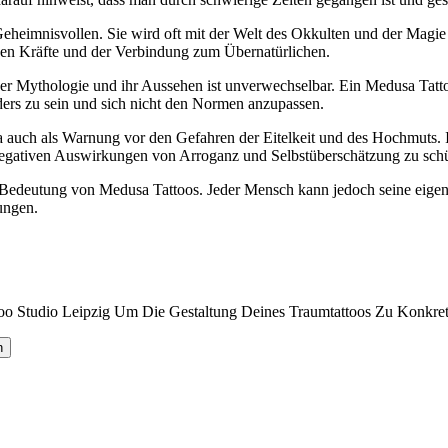
 Geheimnisvollen. Sie wird oft mit der Welt des Okkulten und der Mag
itiven Kräfte und der Verbindung zum Übernatürlichen.
r der Mythologie und ihr Aussehen ist unverwechselbar. Ein Medusa Tatt
nders zu sein und sich nicht den Normen anzupassen.
 auch als Warnung vor den Gefahren der Eitelkeit und des Hochmuts. I
negativen Auswirkungen von Arroganz und Selbstüberschätzung zu sch
ie Bedeutung von Medusa Tattoos. Jeder Mensch kann jedoch seine eige
ungen.
o Studio Leipzig Um Die Gestaltung Deines Traumtattoos Zu Konkreti