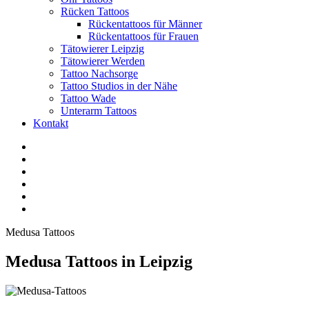
Rücken Tattoos
Rückentattoos für Männer
Rückentattoos für Frauen
Tätowierer Leipzig
Tätowierer Werden
Tattoo Nachsorge
Tattoo Studios in der Nähe
Tattoo Wade
Unterarm Tattoos
Kontakt
Facebook
Twitter
YouTube
Instagram
Pinterest
Tiktok
Medusa Tattoos
Medusa Tattoos in Leipzig