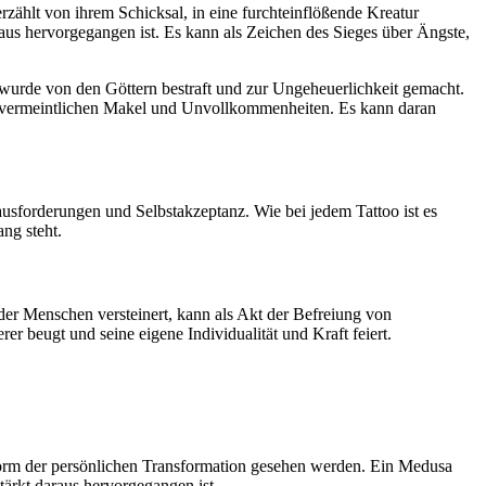
hlt von ihrem Schicksal, in eine furchteinflößende Kreatur
aus hervorgegangen ist. Es kann als Zeichen des Sieges über Ängste,
 wurde von den Göttern bestraft und zur Ungeheuerlichkeit gemacht.
ller vermeintlichen Makel und Unvollkommenheiten. Es kann daran
forderungen und Selbstakzeptanz. Wie bei jedem Tattoo ist es
ng steht.
er Menschen versteinert, kann als Akt der Befreiung von
r beugt und seine eigene Individualität und Kraft feiert.
orm der persönlichen Transformation gesehen werden. Ein Medusa
ärkt daraus hervorgegangen ist.