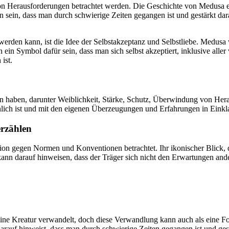
 Herausforderungen betrachtet werden. Die Geschichte von Medusa erzä
sein, dass man durch schwierige Zeiten gegangen ist und gestärkt dar
werden kann, ist die Idee der Selbstakzeptanz und Selbstliebe. Medusa
n ein Symbol dafür sein, dass man sich selbst akzeptiert, inklusive a
ist.
aben, darunter Weiblichkeit, Stärke, Schutz, Überwindung von Heraus
önlich ist und mit den eigenen Überzeugungen und Erfahrungen in Einkla
rzählen
n gegen Normen und Konventionen betrachtet. Ihr ikonischer Blick, d
nn darauf hinweisen, dass der Träger sich nicht den Erwartungen andere
ne Kreatur verwandelt, doch diese Verwandlung kann auch als eine F
auf hinweist, dass man durch schwierige Zeiten gegangen ist und gest