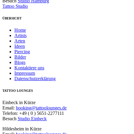
Besuch
Studio Hamburg
Tattoo Studio
ÜBERSICHT
Home
Artists
Arten
Ideen
Piercing
Bilder
Blogs
Kontaktiere uns
Impressum
Datenschutzerklärung
TATTOO LOUNGES
Einbeck in Kürze
Email:
booking@tattoolounges.de
Telefon: +49 ( 0 ) 5651-2277111
Besuch
Studio Einbeck
Hildesheim in Kürze