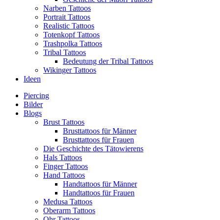
Narben Tattoos
Portrait Tattoos
Realistic Tattoos
Totenkopf Tattoos
Trashpolka Tattoos
Tribal Tattoos
Bedeutung der Tribal Tattoos
Wikinger Tattoos
Ideen
Piercing
Bilder
Blogs
Brust Tattoos
Brusttattoos für Männer
Brusttattoos für Frauen
Die Geschichte des Tätowierens
Hals Tattoos
Finger Tattoos
Hand Tattoos
Handtattoos für Männer
Handtattoos für Frauen
Medusa Tattoos
Oberarm Tattoos
Ohr Tattoos