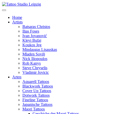
Home
Artists
Batsaras Christos
Ilias Foses
Ivan Jovanović
Klevi Bufaj
Koukos Jeg
Mindaugas Lisauskas
Mladen Sovilj
Nick Iliopoulos
Rob Kanys
Steve Chryselis
Vladimir Jovicic
Arten
Aquarell Tattoos
Blackwork Tattoos
Cover Up Tattoos
Dotwork Tattoos
Fineline Tattoos
Japanische Tattoos
Maori Tattoos
Geschiche der Maori Tattoos