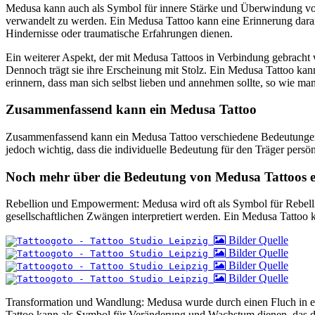
Medusa kann auch als Symbol für innere Stärke und Überwindung von
verwandelt zu werden. Ein Medusa Tattoo kann eine Erinnerung daran 
Hindernisse oder traumatische Erfahrungen dienen.
Ein weiterer Aspekt, der mit Medusa Tattoos in Verbindung gebracht 
Dennoch trägt sie ihre Erscheinung mit Stolz. Ein Medusa Tattoo kan
erinnern, dass man sich selbst lieben und annehmen sollte, so wie man 
Zusammenfassend kann ein Medusa Tattoo
Zusammenfassend kann ein Medusa Tattoo verschiedene Bedeutungen h
jedoch wichtig, dass die individuelle Bedeutung für den Träger pers
Noch mehr über die Bedeutung von Medusa Tattoos e
Rebellion und Empowerment: Medusa wird oft als Symbol für Rebellio
gesellschaftlichen Zwängen interpretiert werden. Ein Medusa Tattoo ka
Bilder Quelle
Bilder Quelle
Bilder Quelle
Bilder Quelle
Transformation und Wandlung: Medusa wurde durch einen Fluch in ei
Tattoo kann als Symbol für Veränderung und Wachstum dienen, das dar