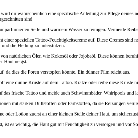
wird dir wahrscheinlich eine spezifische Anleitung zur Pflege deines 
geschnitten sind.
, unparfümierten Seife und warmem Wasser zu reinigen. Vermeide Reibe
 einer speziellen Tattoo-Feuchtigkeitscreme auf. Diese Cremes sind nor
n und die Heilung zu unterstützen.
 natürlichen Ölen wie Kokosöl oder Jojobaöl. Diese können beruhigen
r Haut neigst.
f, da dies die Poren verstopfen könnte. Ein dünner Film reicht aus.
ft eine dünne Kruste auf dem Tattoo. Kratze oder reibe diese Kruste ni
f das frische Tattoo und meide auch Schwimmbäder, Whirlpools und lan
nen mit starken Duftstoffen oder Farbstoffen, da sie Reizungen verur
e oder Lotion zuerst an einer kleinen Stelle deiner Haut, um sicherzuste
st, ist es wichtig, die Haut gut mit Feuchtigkeit zu versorgen und vor