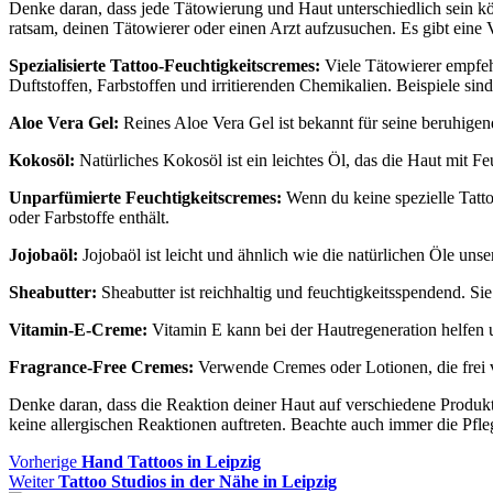
Denke daran, dass jede Tätowierung und Haut unterschiedlich sein k
ratsam, deinen Tätowierer oder einen Arzt aufzusuchen. Es gibt eine
Spezialisierte Tattoo-Feuchtigkeitscremes:
Viele Tätowierer empfehl
Duftstoffen, Farbstoffen und irritierenden Chemikalien. Beispiele si
Aloe Vera Gel:
Reines Aloe Vera Gel ist bekannt für seine beruhigen
Kokosöl:
Natürliches Kokosöl ist ein leichtes Öl, das die Haut mit 
Unparfümierte Feuchtigkeitscremes:
Wenn du keine spezielle Tatto
oder Farbstoffe enthält.
Jojobaöl:
Jojobaöl ist leicht und ähnlich wie die natürlichen Öle uns
Sheabutter:
Sheabutter ist reichhaltig und feuchtigkeitsspendend. S
Vitamin-E-Creme:
Vitamin E kann bei der Hautregeneration helfen 
Fragrance-Free Cremes:
Verwende Cremes oder Lotionen, die frei v
Denke daran, dass die Reaktion deiner Haut auf verschiedene Produkte i
keine allergischen Reaktionen auftreten. Beachte auch immer die Pf
Beitragsnavigation
Vorheriger
Vorherige
Hand Tattoos in Leipzig
Nächster
Beitrag
Weiter
Tattoo Studios in der Nähe in Leipzig