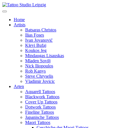
Home
Artists
Batsaras Christos
Ilias Foses
Ivan Jovanović
Klevi Bufaj
Koukos Jeg
Mindaugas Lisauskas
Mladen Sovilj
Nick Iliopoulos
Rob Kanys
Steve Chryselis
Vladimir Jovicic
Arten
Aquarell Tattoos
Blackwork Tattoos
Cover Up Tattoos
Dotwork Tattoos
Fineline Tattoos
Japanische Tattoos
Maori Tattoos
Geschiche der Maori Tattoos