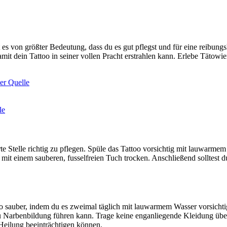
t es von größter Bedeutung, dass du es gut pflegst und für eine reibung
t dein Tattoo in seiner vollen Pracht erstrahlen kann. Erlebe Tätowie
er Quelle
le
ierte Stelle richtig zu pflegen. Spüle das Tattoo vorsichtig mit lauwar
 mit einem sauberen, fusselfreien Tuch trocken. Anschließend solltest d
o sauber, indem du es zweimal täglich mit lauwarmem Wasser vorsichtig
u Narbenbildung führen kann. Trage keine enganliegende Kleidung über
Heilung beeinträchtigen können.