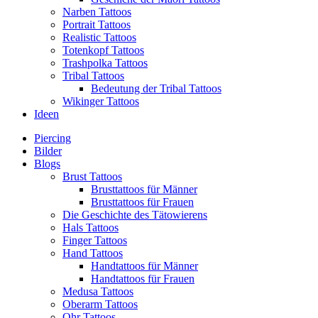
Narben Tattoos
Portrait Tattoos
Realistic Tattoos
Totenkopf Tattoos
Trashpolka Tattoos
Tribal Tattoos
Bedeutung der Tribal Tattoos
Wikinger Tattoos
Ideen
Piercing
Bilder
Blogs
Brust Tattoos
Brusttattoos für Männer
Brusttattoos für Frauen
Die Geschichte des Tätowierens
Hals Tattoos
Finger Tattoos
Hand Tattoos
Handtattoos für Männer
Handtattoos für Frauen
Medusa Tattoos
Oberarm Tattoos
Ohr Tattoos