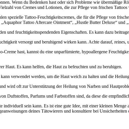
önnen. Wenn du Bedenken hast oder sich Probleme wie übermäßige Rötu
 Vielzahl von Cremes und Lotionen, die zur Pflege von frischen Tattoos
en spezielle Tattoo-Feuchtigkeitscremes, die für die Pflege von frisc
nd „Aquaphor Tattoo Aftercare Ointment“, „Hustle Butter Deluxe“ und „
den und feuchtigkeitsspendenden Eigenschaften. Es kann dazu beitrage
Feuchtigkeit versorgt und beruhigend wirken kann. Achte darauf, reines
o-Creme hast, kannst du eine unparfümierte, hypoallergene Feuchtigkei
erer Haut. Es kann helfen, die Haut zu befeuchten und zu beruhigen.
ie kann verwendet werden, um die Haut weich zu halten und die Heilung
und wird oft zur Unterstützung der Heilung von Narben und Hautprobl
on Duftstoffen, Parfums und Farbstoffen sind, da diese die empfindlic
ndividuell sein kann. Es ist eine gute Idee, mit einer kleinen Menge au
legeanweisungen deines Tätowierers und konsultiere bei Unsicherheite