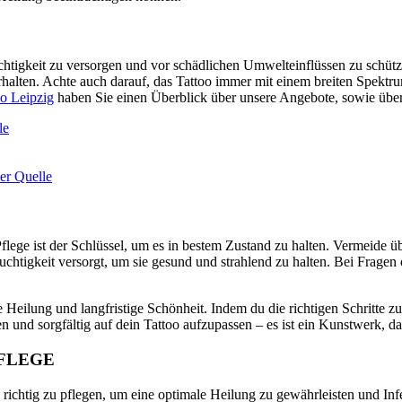
t Feuchtigkeit zu versorgen und vor schädlichen Umwelteinflüssen zu sc
rhalten. Achte auch darauf, das Tattoo immer mit einem breiten Spekt
io Leipzig
haben Sie einen Überblick über unsere Angebote, sowie übe
le
er Quelle
ige Pflege ist der Schlüssel, um es in bestem Zustand zu halten. Verme
uchtigkeit versorgt, um sie gesund und strahlend zu halten. Bei Fragen
Heilung und langfristige Schönheit. Indem du die richtigen Schritte zur 
und sorgfältig auf dein Tattoo aufzupassen – es ist ein Kunstwerk, da
FLEGE
e richtig zu pflegen, um eine optimale Heilung zu gewährleisten und In