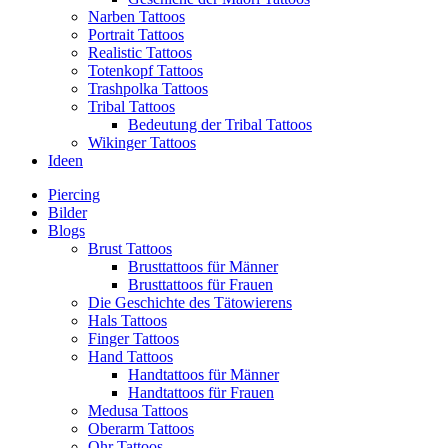
Narben Tattoos
Portrait Tattoos
Realistic Tattoos
Totenkopf Tattoos
Trashpolka Tattoos
Tribal Tattoos
Bedeutung der Tribal Tattoos
Wikinger Tattoos
Ideen
Piercing
Bilder
Blogs
Brust Tattoos
Brusttattoos für Männer
Brusttattoos für Frauen
Die Geschichte des Tätowierens
Hals Tattoos
Finger Tattoos
Hand Tattoos
Handtattoos für Männer
Handtattoos für Frauen
Medusa Tattoos
Oberarm Tattoos
Ohr Tattoos