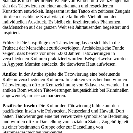
Standards und einer breiten Palette von Farben und Werkzeugen hat
sich das Tätowieren zu einer anerkannten und respektierten
Kunstform entwickelt. Insgesamt ist das Tattoo ein zeitloses Zeugnis
für die menschliche Kreativität, die kulturelle Vielfalt und den
individuellen Ausdruck. Es bleibt ein faszinierendes Phänomen,
dasMenschen auf der ganzen Welt seit Jahrtausenden begeistert und
inspiriert.
Frühzeit: Die Ursprünge der Tätowierung lassen sich bis in die
Frühzeit der Menschheit zurückverfolgen. Archäologische Funde
zeigen, dass bereits vor über 5.000 Jahren Tätowierungen in
verschiedenen Kulturen praktiziert wurden. Beispielsweise wurden
in Ägypten Mumien entdeckt, die tätowierte Haut aufwiesen.
Antike:
In der Antike spielte die Tätowierung eine bedeutende
Rolle in verschiedenen Kulturen. Im antiken Griechenland wurden
Tätowierungen oft zur Kennzeichnung von Sklaven verwendet. Im
antiken Rom wurden Tätowierungen hauptsächlich bei Kriminellen
angewendet, um sie zu markieren.
Pazifische Inseln:
Die Kultur der Tätowierung blühte auf den
pazifischen Inseln wie Polynesien, Neuseeland und Hawaii. Dort
hatten Tätowierungen eine tief verwurzelte symbolische Bedeutung
und wurden oft zur Darstellung von sozialem Status, Zugehörigkeit
zu einer bestimmten Gruppe oder zur Darstellung von
Stammesgeschichten verwendet.