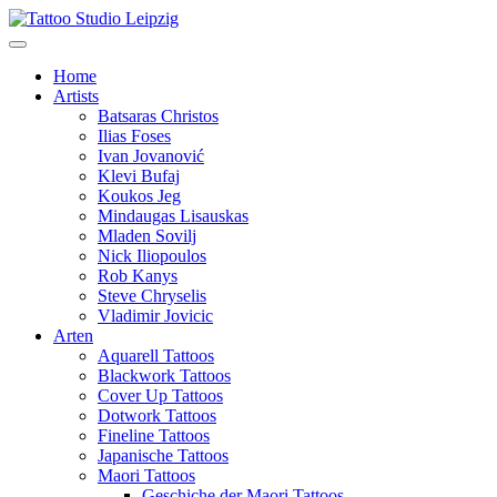
Home
Artists
Batsaras Christos
Ilias Foses
Ivan Jovanović
Klevi Bufaj
Koukos Jeg
Mindaugas Lisauskas
Mladen Sovilj
Nick Iliopoulos
Rob Kanys
Steve Chryselis
Vladimir Jovicic
Arten
Aquarell Tattoos
Blackwork Tattoos
Cover Up Tattoos
Dotwork Tattoos
Fineline Tattoos
Japanische Tattoos
Maori Tattoos
Geschiche der Maori Tattoos