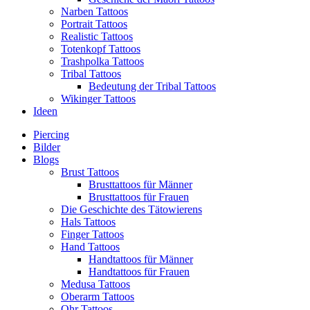
Narben Tattoos
Portrait Tattoos
Realistic Tattoos
Totenkopf Tattoos
Trashpolka Tattoos
Tribal Tattoos
Bedeutung der Tribal Tattoos
Wikinger Tattoos
Ideen
Piercing
Bilder
Blogs
Brust Tattoos
Brusttattoos für Männer
Brusttattoos für Frauen
Die Geschichte des Tätowierens
Hals Tattoos
Finger Tattoos
Hand Tattoos
Handtattoos für Männer
Handtattoos für Frauen
Medusa Tattoos
Oberarm Tattoos
Ohr Tattoos