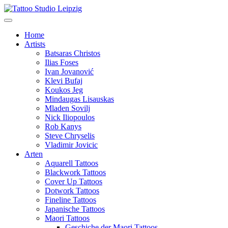
Home
Artists
Batsaras Christos
Ilias Foses
Ivan Jovanović
Klevi Bufaj
Koukos Jeg
Mindaugas Lisauskas
Mladen Sovilj
Nick Iliopoulos
Rob Kanys
Steve Chryselis
Vladimir Jovicic
Arten
Aquarell Tattoos
Blackwork Tattoos
Cover Up Tattoos
Dotwork Tattoos
Fineline Tattoos
Japanische Tattoos
Maori Tattoos
Geschiche der Maori Tattoos