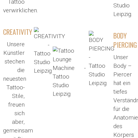
Tattoo
Studio
verwirklichen.
Leipzig.
CREATIVITY
BODY
PIERCING
Unsere
Künstler
Unser
stechen
Body –
die
Piercer
neuesten
hat ein
Tattoo-
tiefes
Stile,
Verständn
freuen
für die
sich
Anatomi
aber,
des
gemeinsam
Körpers