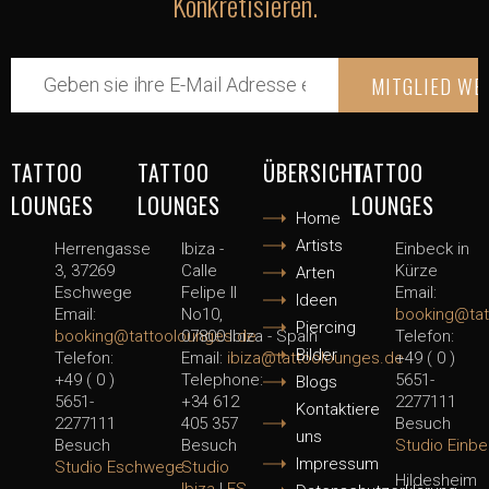
Konkretisieren.
TATTOO
TATTOO
ÜBERSICHT
TATTOO
LOUNGES
LOUNGES
LOUNGES
Home
Artists
Herrengasse
Ibiza -
Einbeck in
3, 37269
Calle
Kürze
Arten
Eschwege
Felipe II
Email:
Ideen
Email:
No10,
booking@tat
Piercing
booking@tattoolounges.de
07800 Ibiza - Spain
Telefon:
Bilder
Telefon:
Email:
ibiza@tattoolounges.de
+49 ( 0 )
+49 ( 0 )
Telephone:
5651-
Blogs
5651-
+34 612
2277111
Kontaktiere
2277111
405 357
Besuch
uns
Besuch
Besuch
Studio Einb
Impressum
Studio Eschwege
Studio
Hildesheim
Ibiza
|
ES