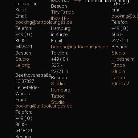
Datenschutzerklärung
Leibzig - in
in Kürze
Besuch
Kürze
Email:
Tiny Tattoo
Email:
booking@tat
Ibiza
|
ES
booking@tattoolounges.de
Telefon:
Telefon:
Hamburg
+49 ( 0 )
+49 ( 0 )
in Kürze
5651-
3605-
Email:
2277111
5448421
booking@tattoolounges.de
Besuch
Besuch
Telefon:
Studio
Studio
+49 ( 0 )
Hildesheim
Leipzig
5651-
Tattoo
2277111
Studio
Beethovenstraße
Besuch
Tattoo
13 37327
Studio
Studio 2
Leinefelde-
Hamburg
Worbis
Tattoo
Email:
Studio
booking@tattoolounges.de
Telefon:
+49 ( 0 )
3605-
5448421
Besuch