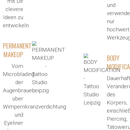
mit Dir
und
clevere
verwende
Ideen zu
nur
entwickeln.
hochwert
Werkzeug
PERMANENT
MAKEUP
BODY
MODIFICA
Vom
Microblading
Dauerhaf
der
Veränder
Augenbrauen
des
über
Körpers,
Wimpernkranzverdichtung
einschlie
und
Piercing,
Eyeliner
Tätowieru