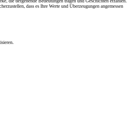
rke, die tiefgehende Bedeutungen tragen und Geschichten erzählen.
sicherzustellen, dass es Ihre Werte und Überzeugungen angemessen
sieren.