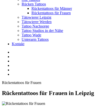
Rücken Tattoos
Rückentattoos für Männer
Rückentattoos für Frauen
Tätowierer Leipzig
Tätowierer Werden
Tattoo Nachsorge
Tattoo Studios in der Nähe
Tattoo Wade
Unterarm Tattoos
Kontakt
Facebook
Twitter
YouTube
Instagram
Pinterest
Tiktok
Rückentattoos für Frauen
Rückentattoos für Frauen in Leipzig