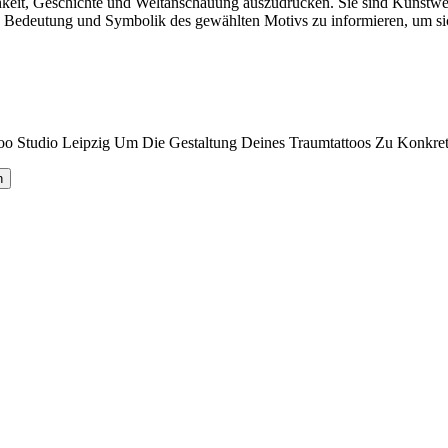
ichkeit, Geschichte und Weltanschauung auszudrücken. Sie sind Kunstwe
r die Bedeutung und Symbolik des gewählten Motivs zu informieren, um 
o Studio Leipzig Um Die Gestaltung Deines Traumtattoos Zu Konkreti