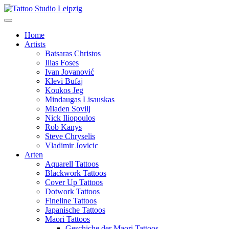
Home
Artists
Batsaras Christos
Ilias Foses
Ivan Jovanović
Klevi Bufaj
Koukos Jeg
Mindaugas Lisauskas
Mladen Sovilj
Nick Iliopoulos
Rob Kanys
Steve Chryselis
Vladimir Jovicic
Arten
Aquarell Tattoos
Blackwork Tattoos
Cover Up Tattoos
Dotwork Tattoos
Fineline Tattoos
Japanische Tattoos
Maori Tattoos
Geschiche der Maori Tattoos