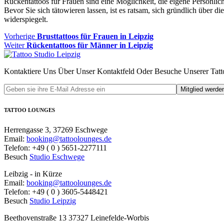
Rückentattoos für Frauen sind eine Möglichkeit, die eigene Persönl
Bevor Sie sich tätowieren lassen, ist es ratsam, sich gründlich übe
widerspiegelt.
Beitragsnavigation
Vorheriger
Vorherige
Brusttattoos für Frauen in Leipzig
Nächster
Beitrag
Weiter
Rückentattoos für Männer in Leipzig
Beitrag:
Kontaktiere Uns Über Unser Kontaktfeld Oder Besuche Unserer Tatto
TATTOO LOUNGES
Herrengasse 3, 37269 Eschwege
Email:
booking@tattoolounges.de
Telefon: +49 ( 0 ) 5651-2277111
Besuch
Studio Eschwege
Leibzig - in Kürze
Email:
booking@tattoolounges.de
Telefon: +49 ( 0 ) 3605-5448421
Besuch
Studio Leipzig
Beethovenstraße 13 37327 Leinefelde-Worbis