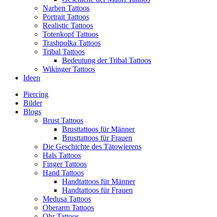
Narben Tattoos
Portrait Tattoos
Realistic Tattoos
Totenkopf Tattoos
Trashpolka Tattoos
Tribal Tattoos
Bedeutung der Tribal Tattoos
Wikinger Tattoos
Ideen
Piercing
Bilder
Blogs
Brust Tattoos
Brusttattoos für Männer
Brusttattoos für Frauen
Die Geschichte des Tätowierens
Hals Tattoos
Finger Tattoos
Hand Tattoos
Handtattoos für Männer
Handtattoos für Frauen
Medusa Tattoos
Oberarm Tattoos
Ohr Tattoos